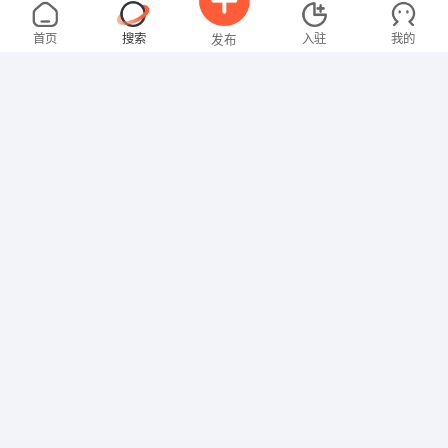
罗女士
4000-5000元
08-06
不限区域
全职
大专
首页
搜索
入驻
我的
发布
文员
刘先生
3000-4000元
08-06
不限区域
全职
招聘信息
求职简历
行政/后勤
沈女士
3000-4000元
08-06
不限区域
全职
大专
文员
钟女士
3000-4000元
08-02
不限区域
全职
大专