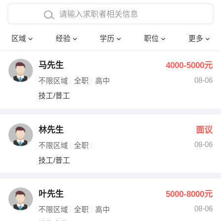
在校学生工作经验
本科
行政后勤
建筑装潢
确定
区域
经验
学历
职位
更多
三年以上工作经验
硕士
销售岗位
教师
马先生
4000-5000元
四年以上工作经验
博士
文员
护士
08-06
不限区域
全职
高中
五年以上工作经验
财务会计
传单派发
技工/普工
十年以上工作经验
超市零售
促销导购
林先生
面议
网络IT
保健按摩
08-06
不限区域
全职
技工/普工
快递员
前台接待
收银员
技术员/工程师
叶先生
5000-8000元
08-06
水电/机修
部门经理
不限区域
全职
高中